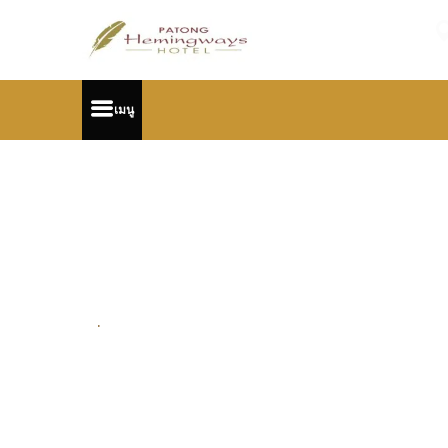
เมนู
.